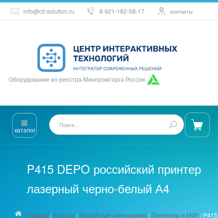
info@cit-solution.ru
8-921-182-08-17
контакты
Оборудование из реестра Минпромторга России
каталог
P415 DEPO российский принтер
лазерный черно-белый А4
Главная
/
Каталог
/
Российская электроника
/
Принтеры и МФУ
/
P415