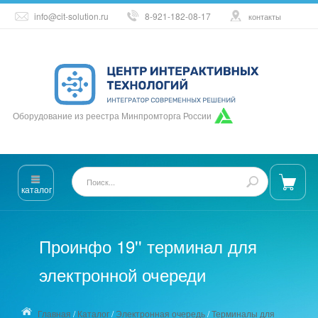
info@cit-solution.ru
8-921-182-08-17
контакты
Оборудование из реестра Минпромторга России
каталог
Проинфо 19'' терминал для
электронной очереди
Главная
/
Каталог
/
Электронная очередь
/
Терминалы для