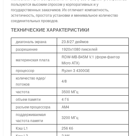
пользуются высоким спросом у корпоративных и у
государственных заказчиков. Их отличает компактность,
эстетичность, простота установки и минимальное количество
соединительных проводов.
ТЕХНИЧЕСКИЕ ХАРАКТЕРИСТИКИ
диагональ экрана
23.8/27 дюймов
разрешение
1920х1080 пикселей
RDW-MB-B45M V.1 (форм-фактор
материнская плата
Micro ATX)
процессор
Ryzen 3 4300GE
количество ядер/
4/8
потоков
частота
3500 МГц
объем памяти
4 Гб
разъем процессора
AM4
поддерживаемая
3200 МГц
частота памяти
Кэш L1
256 Кб
Кэш L2
2 Мб