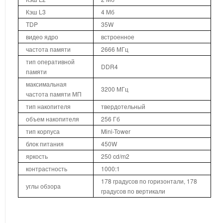
Кэш L3
4 Мб
TDP
35W
видео ядро
встроенное
частота памяти
2666 МГц
тип оперативной
DDR4
памяти
максимальная
3200 МГц
частота памяти МП
тип накопителя
твердотельный
объем накопителя
256 Гб
тип корпуса
Mini-Tower
блок питания
450W
яркость
250 cd/m2
контрастность
1000:1
178 градусов по горизонтали, 178
углы обзора
градусов по вертикали