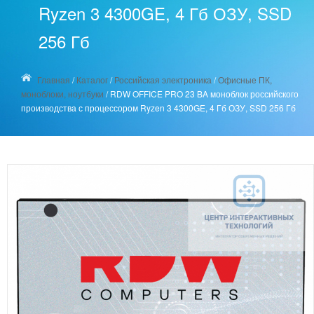
Ryzen 3 4300GE, 4 Гб ОЗУ, SSD
256 Гб
Главная
/
Каталог
/
Российская электроника
/
Офисные ПК,
моноблоки, ноутбуки
/
RDW OFFICE PRO 23 BA моноблок российского
производства с процессором Ryzen 3 4300GE, 4 Гб ОЗУ, SSD 256 Гб