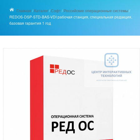
Главная
/
Каталог
/
Софт
/
Российские операционные системы
/
REDOS-DSP-STD-BAS-VDI рабочая станция, специальная редакция,
базовая гарантия 1 год