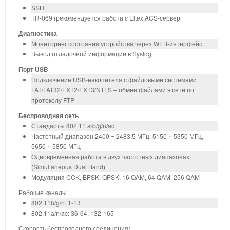
SSH
TR-069 (рекомендуется работа с Eltex.ACS-сервер
Диагностика
Мониторинг состояния устройства через WEB-интерфейс
Вывод отладочной информации в Syslog
Порт USB
Подключение USB-накопителя с файловыми системами
FAT/FAT32/EXT2/EXT3/NTFS – обмен файлами в сети по
протоколу FTP
Беспроводная сеть
Стандарты 802.11 a/b/g/n/ac
Частотный диапазон 2400 ~ 2483,5 МГц, 5150 ~ 5350 МГц,
5650 ~ 5850 МГц
Одновременная работа в двух частотных диапазонах
(Simultaneous Dual Band)
Модуляция CCK, BPSK, QPSK, 16 QAM, 64 QAM, 256 QAM
Рабочие каналы
802.11b/g/n: 1-13
802.11a/n/ac: 36-64, 132-165
Скорость беспроводного соединения
¹