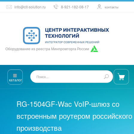
info@cit-solution.ru
8-921-182-08-17
контакты
Оборудование из реестра Минпромторга России
каталог
RG-1504GF-Wac VoIP-шлюз со
встроенным роутером российского
производства