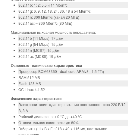
802.11b: 1; 2; 5,5 и 11 Мбит/с
802.11g: 6, 9, 12, 18, 24, 36, 48 и 54 Мбит/с
802.11n: 300 Мбит/c (канал 20 МГц)
802.11ac: – 866 Мбит/c (80 Мгц)
Максимальная выходная мощность передатчика:
802.11b (11 Mbps): 17 дБм
802.11g (54 Mbps): 15 дБм
802.11n (MCS7): 15 дБм
802.11ас (MCS0): 19 дБм
Основные технические характеристики
Процессор BCM68360 - dual-core ARMv8 - 1,5 ГГц
RAM 512 МБ
Flash 128 МБ
OС Linux 4.1.52
Физические характеристики
Электропитание: адаптер питания постоянного тока 220 В/12
В, 3 A
Рабочий диапазон: от 0 °С до +40 °С
Относительная влажность: до 80%
Габариты (Ш х В х Г): 218 х 49 х 116 мм, настольное
исполнение