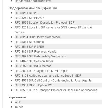
Поддержка протокола Ipv6
Поддерживаемые спецификации
RFC 3261 SIP 2.0
RFC 3262 SIP PRACK
RFC 4566 Session Description Protocol (SDP)
RFC 3263 Locating SIP servers for DNS lookup SRV and A
records
RFC 3264 SDP Offer/Answer Model
RFC 3311 SIP Update
RFC 3515 SIP REFER
RFC 3891 SIP Replaces Header
RFC 3892 SIP Referred-By Mechanism
RFC 4028 SIP Session Timer
RFC 2976 SIP INFO Method
RFC 2833 RTP Payload for DTMF Digits
RFC 3108 Attributes ecan and silenceSupp in SDP
RFC 4579 SIP. Call Control - Conferencing for User Agents
RFC 3361 DHCP Option 120
RFC 3550 RTP A Transport Protocol for Real-Time Applications
Управление
WEB
Telnet