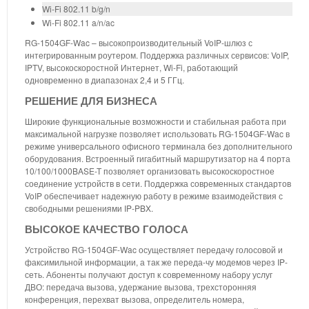
Wi-Fi 802.11 b/g/n
Wi-Fi 802.11 a/n/ac
RG-1504GF-Wac – высокопроизводительный VoIP-шлюз с
интегрированным роутером. Поддержка различных сервисов: VoIP,
IPTV, высокоскоростной Интернет, Wi-Fi, работающий
одновременно в диапазонах 2,4 и 5 ГГц.
РЕШЕНИЕ ДЛЯ БИЗНЕСА
Широкие функциональные возможности и стабильная работа при
максимальной нагрузке позволяет использовать RG-1504GF-Wac в
режиме универсального офисного терминала без дополнительного
оборудования. Встроенный гигабитный маршрутизатор на 4 порта
10/100/1000BASE-T позволяет организовать высокоскоростное
соединение устройств в сети. Поддержка современных стандартов
VoIP обеспечивает надежную работу в режиме взаимодействия с
свободными решениями IP-PBX.
ВЫСОКОЕ КАЧЕСТВО ГОЛОСА
Устройство RG-1504GF-Wac осуществляет передачу голосовой и
факсимильной информации, а так же переда-чу модемов через IP-
сеть. Абоненты получают доступ к современному набору услуг
ДВО: передача вызова, удержание вызова, трехсторонняя
конференция, перехват вызова, определитель номера,