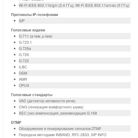
Wi-Fi IEEE 802.11b/g/n (2.4 ГГц), Wi-Fi IEEE 802.11a/n/ac (5 ГГц)
Протоколы IP-телефонии
SIP
Голосовые кодеки
G.711 (a-law, µ-law)
G.723.1
G.729a
G.726
G.722
iLBC
GSM
AMR
OPUS
Голосовые стандарты
VAD (детектор активности речи)
CNG (генерация комфортного шума)
AEC (эхо компенсация, рекомендация G.168
DTMF
Обнаружение и генерирование сигналов DTMF
Передача методами INBAND, RFC 2833, SIP INFO