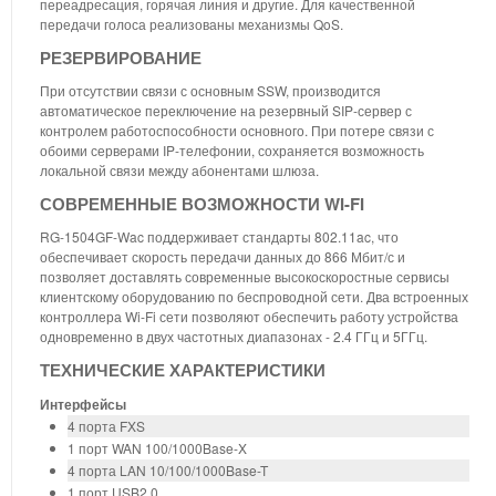
переадресация, горячая линия и другие. Для качественной
передачи голоса реализованы механизмы QoS.
РЕЗЕРВИРОВАНИЕ
При отсутствии связи с основным SSW, производится
автоматическое переключение на резервный SIP-сервер с
контролем работоспособности основного. При потере связи с
обоими серверами IP-телефонии, сохраняется возможность
локальной связи между абонентами шлюза.
СОВРЕМЕННЫЕ ВОЗМОЖНОСТИ WI-FI
RG-1504GF-Wac поддерживает стандарты 802.11ac, что
обеспечивает скорость передачи данных до 866 Мбит/с и
позволяет доставлять современные высокоскоростные сервисы
клиентскому оборудованию по беспроводной сети. Два встроенных
контроллера Wi-Fi сети позволяют обеспечить работу устройства
одновременно в двух частотных диапазонах - 2.4 ГГц и 5ГГц.
ТЕХНИЧЕСКИЕ ХАРАКТЕРИСТИКИ
Интерфейсы
4 порта FXS
1 порт WAN 100/1000Base-X
4 порта LAN 10/100/1000Base-T
1 порт USB2.0