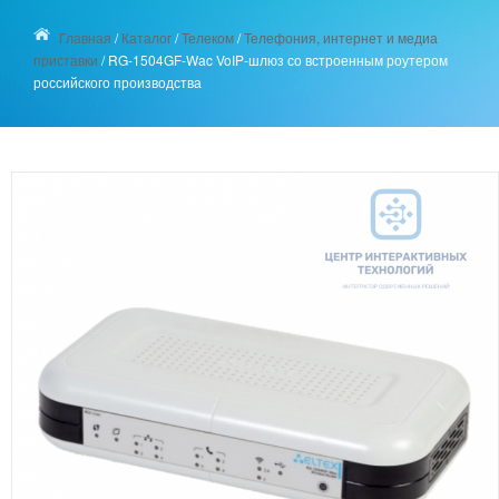
Главная
/
Каталог
/
Телеком
/
Телефония, интернет и медиа
приставки
/
RG-1504GF-Wac VoIP-шлюз со встроенным роутером
российского производства