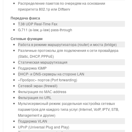
Распределение пакетов по очередям на основании
приоритета 802.1р или Diffserv
Передача факса
T.38 UDP Real-Time Fax
G.711 (a-law, µ-law) pass-through
Сетевые функции
Работа в режиме маршрутизатора (router) и моста (bridge)
Различные протоколы для подключения к сети провайдера
(Static, DHCP, PPPoE)
Статическая маршрутизация
Поддержка IGMP
DHCP- и DNS-серверы на стороне LAN
«Проброс» портов (Port forwarding)
Сетевой экран (firewall)
Фильтрация по МАС-address
Фильтрация по URL
Мультисервисный режим: раздельная настройка сетевых
параметров для каждого типа услуг (Internet, VoIP, IPTV, STB,
Management и другие)
Поддержка VLAN
UPnP (Universal Plug and Play)