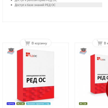
Доступ к базе знаний РЕД ОС
В корзину
В 