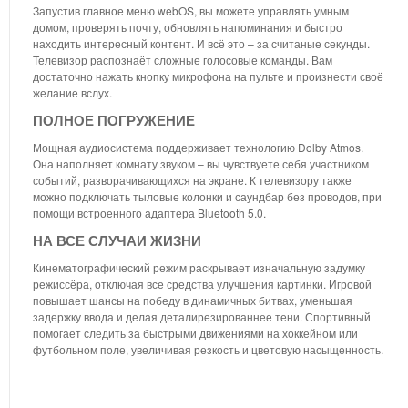
Запустив главное меню webOS, вы можете управлять умным
домом, проверять почту, обновлять напоминания и быстро
находить интересный контент. И всё это – за считаные секунды.
Телевизор распознаёт сложные голосовые команды. Вам
достаточно нажать кнопку микрофона на пульте и произнести своё
желание вслух.
ПОЛНОЕ ПОГРУЖЕНИЕ
Мощная аудиосистема поддерживает технологию Dolby Atmos.
Она наполняет комнату звуком – вы чувствуете себя участником
событий, разворачивающихся на экране. К телевизору также
можно подключать тыловые колонки и саундбар без проводов, при
помощи встроенного адаптера Bluetooth 5.0.
НА ВСЕ СЛУЧАИ ЖИЗНИ
Кинематографический режим раскрывает изначальную задумку
режиссёра, отключая все средства улучшения картинки. Игровой
повышает шансы на победу в динамичных битвах, уменьшая
задержку ввода и делая деталирезированнее тени. Спортивный
помогает следить за быстрыми движениями на хоккейном или
футбольном поле, увеличивая резкость и цветовую насыщенность.