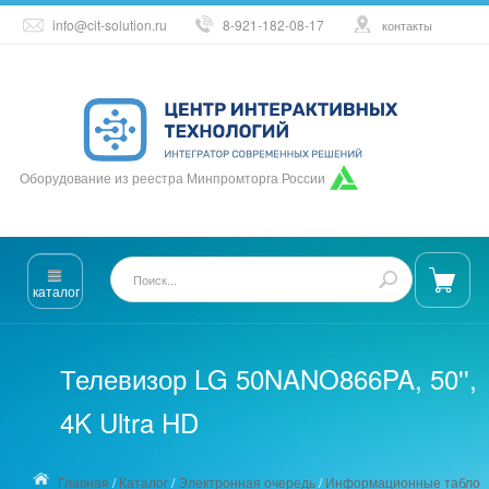
info@cit-solution.ru
8-921-182-08-17
контакты
Оборудование из реестра Минпромторга России
каталог
Телевизор LG 50NANO866PA, 50'',
4K Ultra HD
Главная
/
Каталог
/
Электронная очередь
/
Информационные табло