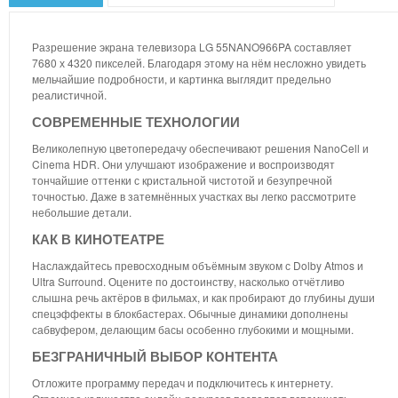
Разрешение экрана телевизора LG 55NANO966PA составляет
7680 х 4320 пикселей. Благодаря этому на нём несложно увидеть
мельчайшие подробности, и картинка выглядит предельно
реалистичной.
СОВРЕМЕННЫЕ ТЕХНОЛОГИИ
Великолепную цветопередачу обеспечивают решения NanoCell и
Cinema HDR. Они улучшают изображение и воспроизводят
тончайшие оттенки с кристальной чистотой и безупречной
точностью. Даже в затемнённых участках вы легко рассмотрите
небольшие детали.
КАК В КИНОТЕАТРЕ
Наслаждайтесь превосходным объёмным звуком с Dolby Atmos и
Ultra Surround. Оцените по достоинству, насколько отчётливо
слышна речь актёров в фильмах, и как пробирают до глубины души
спецэффекты в блокбастерах. Обычные динамики дополнены
сабвуфером, делающим басы особенно глубокими и мощными.
БЕЗГРАНИЧНЫЙ ВЫБОР КОНТЕНТА
Отложите программу передач и подключитесь к интернету.