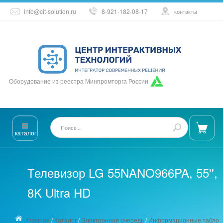
info@cit-solution.ru
8-921-182-08-17
контакты
Оборудование из реестра Минпромторга России
каталог
Телевизор LG 55NANO966PA, 55'',
8K Ultra HD
Главная
/
Каталог
/
Электронная очередь
/
Информационные табло