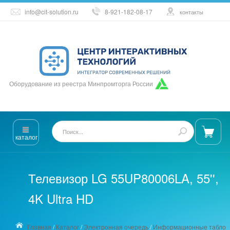
info@cit-solution.ru
8-921-182-08-17
контакты
Оборудование из реестра Минпромторга России
каталог
Телевизор LG 55UP80006LA, 55'',
4K Ultra HD
Главная
/
Каталог
/
Электронная очередь
/
Информационные табло