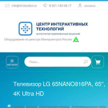
info@cit-solution.ru
8-921-182-08-17
контакты
Оборудование из реестра Минпромторга России
каталог
Телевизор LG 65NANO816PA, 65'',
4K Ultra HD
Главная
/
Каталог
/
Электронная очередь
/
Информационные табло