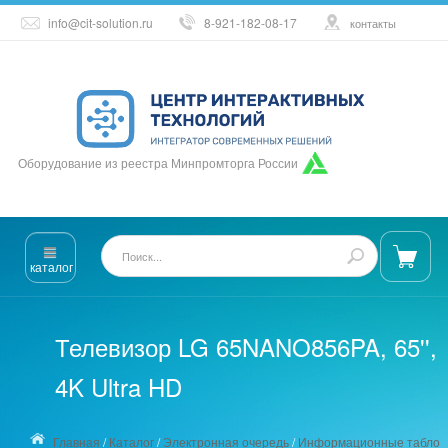
info@cit-solution.ru
8-921-182-08-17
контакты
Оборудование из реестра Минпромторга России
каталог
Телевизор LG 65NANO856PA, 65'',
4K Ultra HD
Главная
/
Каталог
/
Электронная очередь
/
Информационные табло