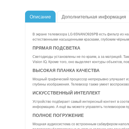
Описание
Дополнительная информация
В экране телевизора LG 65NANO926PB есть фильтр из нан
естественными насыщенными красками, глубоким чёрным 
ПРЯМАЯ ПОДСВЕТКА
Светодиоды установлены не по краям, а за матрицей. Т
Vision IQ. Кроме того, оно выделяет контуры объектов, по
ВЫСОКАЯ ПЛАНКА КАЧЕСТВА
Мощный графический процессор непрерывно улучшает из
глубины изображения. Телевизор также умеет воспроизв
ИСКУССТВЕННЫЙ ИНТЕЛЛЕКТ
Устройство подбирает самый интересный контент в соотве
информацию. А ещё вы можете управлять телевизором пр
ПОЛНОЕ ПОГРУЖЕНИЕ
Мощная аудиосистема со встроенным сабвуфером наполняе
телевизору беспроводные тыловые колонки или саундбар