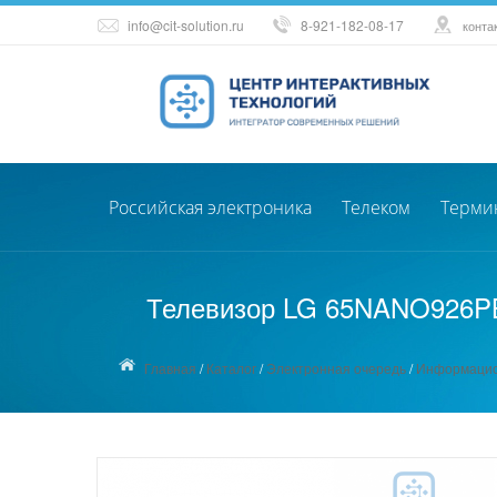
info@cit-solution.ru
8-921-182-08-17
конта
Российская электроника
Телеком
Терми
Телевизор LG 65NANO926PB, 
Главная
/
Каталог
/
Электронная очередь
/
Информацио