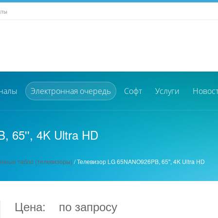
кты
налы
Электронная очередь
Софт
Услуги
Новос
65'', 4K Ultra HD
нные табло (телевизоры)
/
Телевизор LG 65NANO926PB, 65'', 4K Ultra HD
Цена:
по запросу