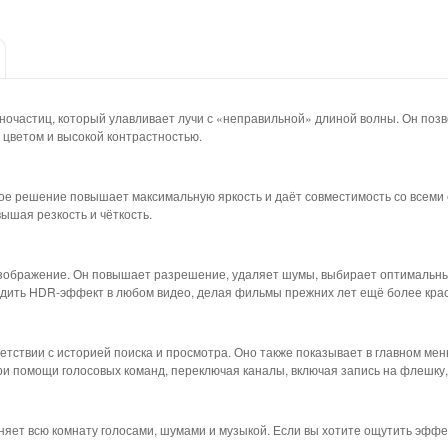
очастиц, который улавливает лучи с «неправильной» длиной волны. Он позв
цветом и высокой контрастностью.
акое решение повышает максимальную яркость и даёт совместимость со всем
вышая резкость и чёткость.
ображение. Он повышает разрешение, удаляет шумы, выбирает оптимальные
одить HDR-эффект в любом видео, делая фильмы прежних лет ещё более кр
тствии с историей поиска и просмотра. Оно также показывает в главном меню
и помощи голосовых команд, переключая каналы, включая запись на флешку,
т всю комнату голосами, шумами и музыкой. Если вы хотите ощутить эффект
.