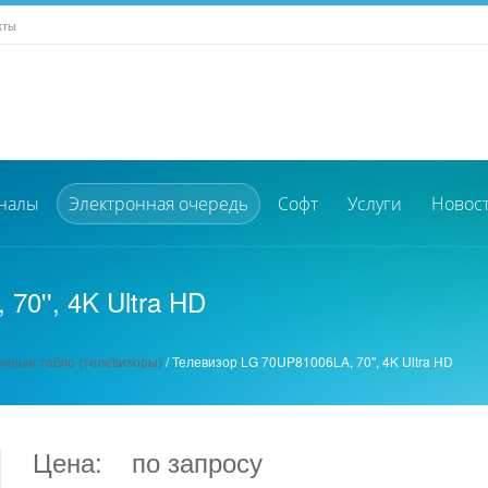
кты
налы
Электронная очередь
Софт
Услуги
Новос
70'', 4K Ultra HD
нные табло (телевизоры)
/
Телевизор LG 70UP81006LA, 70'', 4K Ultra HD
Цена:
по запросу