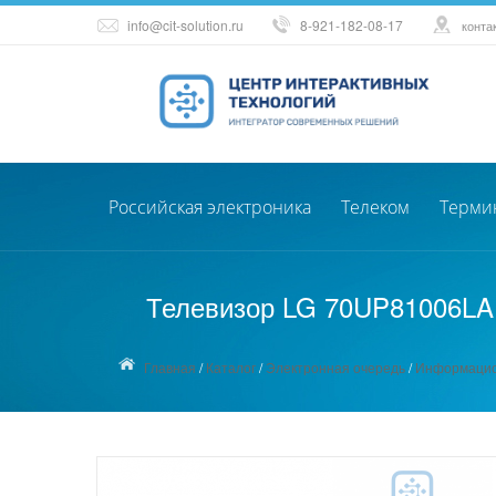
info@cit-solution.ru
8-921-182-08-17
конта
Российская электроника
Телеком
Терми
Телевизор LG 70UP81006LA, 
Главная
/
Каталог
/
Электронная очередь
/
Информацио