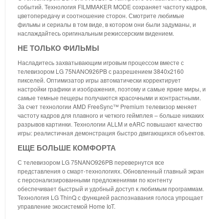
событий. Технология FILMMAKER MODE сохраняет частоту кадров,
цветопередачу и соотношение сторон. Смотрите любимые
фильмы и сериалы в том виде, в котором они были задуманы, и
наслаждайтесь оригинальным режиссерским видением.
НЕ ТОЛЬКО ФИЛЬМЫ
Насладитесь захватывающим игровым процессом вместе с
телевизором LG 75NANO926PB с разрешением 3840х2160
пикселей. Оптимизатор игры автоматически корректирует
настройки графики и изображения, поэтому и самые яркие миры, и
самые темные пещеры получаются красочными и контрастными.
За счет технологии AMD FreeSync™ Premium телевизор меняет
частоту кадров для плавного и четкого геймплея – больше никаких
разрывов картинки. Технологии ALLM и eARC повышают качество
игры: реалистичная демонстрация быстро двигающихся объектов.
ЕЩЕ БОЛЬШЕ КОМФОРТА
С телевизором LG 75NANO926PB перевернутся все
представления о смарт-технологиях. Обновленный главный экран
с персонализированными предложениями по контенту
обеспечивает быстрый и удобный доступ к любимым программам.
Технология LG ThinQ с функцией распознавания голоса упрощает
управление экосистемой Home IoT.