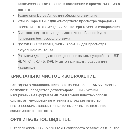
зависимости от освещения в помещении и просматриваемого
контента.
Технология Dolby Atmos для объемного звучания.
Углы обзора в 178° для комфортного просмотра передач из
любого места в помещении без потери качества изображения.
Быстрое подключение динамиков через Bluetooth для
получения беспроводного звука.
Доступ к LG Channels, Netflix, Apple TV для просмотра
актуального контента.
Разъемы для подключения дополнительных устройств – USB,
HDMI, Cl+, RJ-45, S/PDIF, антенный вход и разъем для
наушников.
КРИСТАЛЬНО ЧИСТОЕ ИЗОБРАЖЕНИЕ
Благодаря 8 миллионам пикселей телевизор LG 75NANO926PB
позволяет насладиться детализированным и четким
изображением в формате 4К. Уникальная нанотехнология
фильтрует некорректные оттенки и улучшает качество
цветопередачи: теперь только точные и чистые цвета вне
зависимости от контента.
ОРИГИНАЛЬНОЕ ВИДЕНЬЕ
С телевизором LG 75NANO926PB так просто оставаться в центре