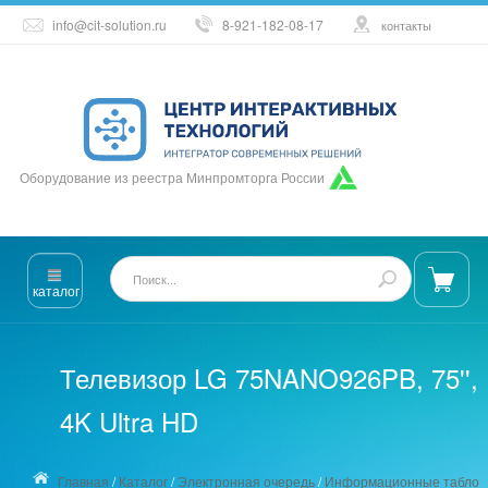
info@cit-solution.ru
8-921-182-08-17
контакты
Оборудование из реестра Минпромторга России
каталог
Телевизор LG 75NANO926PB, 75'',
4K Ultra HD
Главная
/
Каталог
/
Электронная очередь
/
Информационные табло