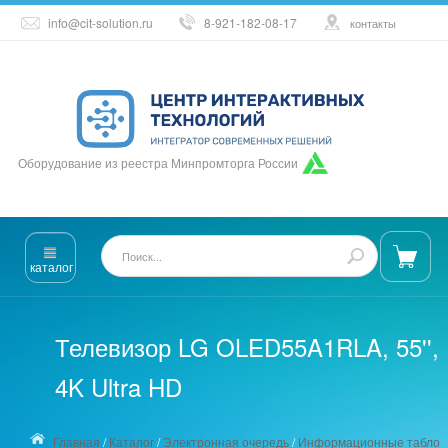
info@cit-solution.ru
8-921-182-08-17
контакты
Оборудование из реестра Минпромторга России
каталог
Телевизор LG OLED55A1RLA, 55'',
4K Ultra HD
Главная
/
Каталог
/
Электронная очередь
/
Информационные табло