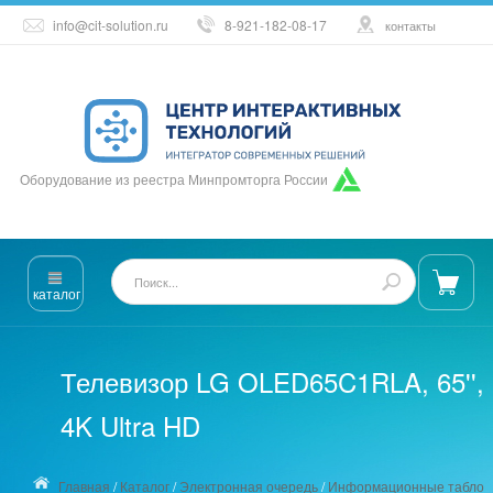
info@cit-solution.ru
8-921-182-08-17
контакты
Оборудование из реестра Минпромторга России
каталог
Телевизор LG OLED65C1RLA, 65'',
4K Ultra HD
Главная
/
Каталог
/
Электронная очередь
/
Информационные табло