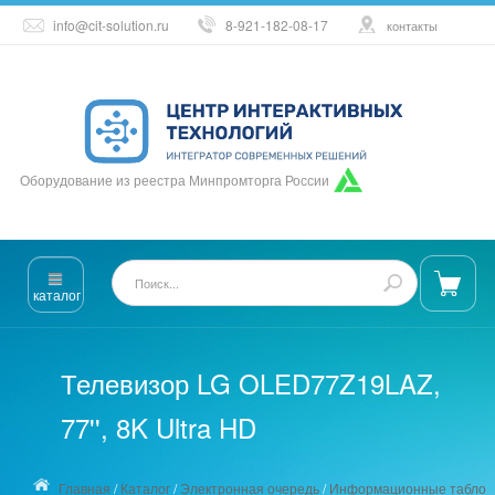
info@cit-solution.ru
8-921-182-08-17
контакты
Оборудование из реестра Минпромторга России
каталог
Телевизор LG OLED77Z19LAZ,
77'', 8K Ultra HD
Главная
/
Каталог
/
Электронная очередь
/
Информационные табло