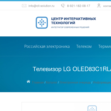
info@cit-solution.ru
8-921-182-08-17
конта
Российская электроника
Телеком
Терми
Телевизор LG OLED83C1RLA, 
Главная
/
Каталог
/
Электронная очередь
/
Информацио