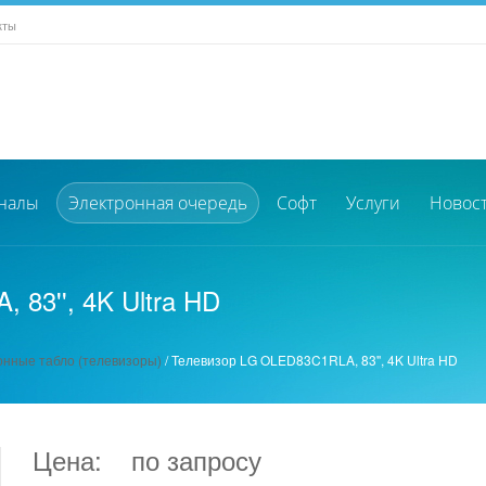
кты
налы
Электронная очередь
Софт
Услуги
Новос
83'', 4K Ultra HD
нные табло (телевизоры)
/
Телевизор LG OLED83C1RLA, 83'', 4K Ultra HD
Цена:
по запросу