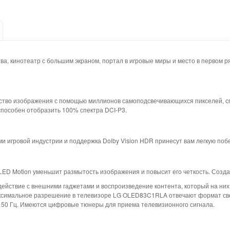
, кинотеатр с большим экраном, портал в игровые миры и место в первом р
тво изображения с помощью миллионов самоподсвечивающихся пикселей, сп
способен отобразить 100% спектра DCI-P3.
ми игровой индустрии и поддержка Dolby Vision HDR принесут вам легкую поб
ED Motion уменьшит размытость изображения и повысит его четкость. Созда
ствие с внешними гаджетами и воспроизведение контента, который на них н
ксимальное разрешение в телевизоре LG OLED83C1RLA отвечают формат сверх
а 50 Гц. Имеются цифровые тюнеры для приема телевизионного сигнала.