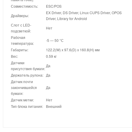
Совместимость:
ESC/POS
EX Driver, DS Driver, Linux CUPS Driver, OPOS
Драйверы:
Driver, Library for Android
Слот с LED-
Нет
подсветкой:
Рабочая
-5 — 50 °С
температура:
Габариты:
122.2(W) x 97.6(D) x 160.8(H) мм
Вес:
0.59 кг
Датчики
Да
присутствия бумаги:
Держатель рулона:
Да
Датчик почти
закончившейся
Да
бумаги:
Датчик метки:
Нет
Тип блока питания:
Внешний