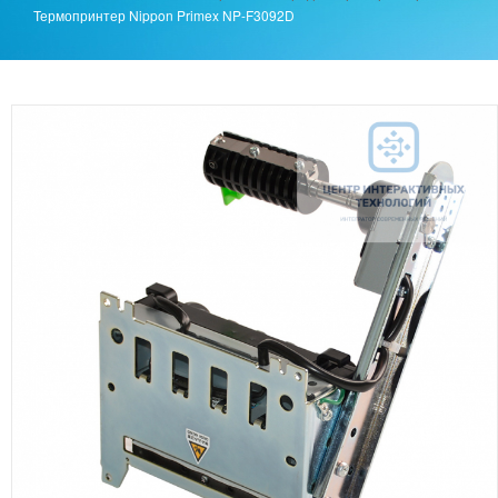
Термопринтер Nippon Primex NP-F3092D