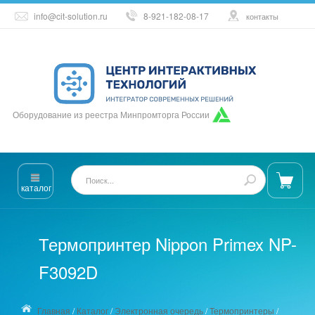
info@cit-solution.ru
8-921-182-08-17
контакты
Оборудование из реестра Минпромторга России
каталог
Термопринтер Nippon Primex NP-
F3092D
Главная
/
Каталог
/
Электронная очередь
/
Термопринтеры
/