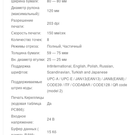
Ширина бумаги:
80 — 80 мм
Диаметр рулона
120 мм
(максимальный):
Разрешение
203 dpi
печати:
Скорость печати:
150 мм/сек
Количество точек:
8
Режимы отреза:
Полный, Частичный
Толщина бумаги:
59 — 75 мкм
Вн. диаметр втулки:
25 — 25 мм
Поддержка
IntInternational, English, Polish, Russian,
шрифтов:
Scandinavian, Turkish and Japanese
UPC-A / UPC-E / JAN13(EAN13) / JAN8(EAN8) /
Поддерживаемые
CODE39 / ITF / CODABAR / CODE128 / QR code
штрих-коды:
(model 2)
Печать Кириллицы
(кодовая таблица
Да
РС866):
Входное
24 В
напряжение:
Буфер данных (
15 Кб
память RAM):