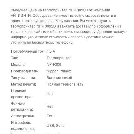
Выгодная цена на термопринтер NP-F3092D от компании
АЙТИЭНТИ. Оборудование имеет высокую скорость печати и
просто в эксплуатации и обслуживании. Вы можете купить
термопринтер NP-F3092D и заказать доставку при оформлении
товара через сайт или обратившись к менеджеру. Дополнительную
информацию, а также стоимость и способы доставки можно
уточнить по бесплатному телефону.
Потребляемый ток:
4.5 А
Тип:
Термопринтер
Модель:
NP-F309
Производитель:
Nippon Primex
Тип установки:
Встраиваемый
Метод печати:
Прямая термопечать
Наличие
Нет
презентора:
Функция
Нет
ретрактинга:
Автоотрезчик:
Есть
Интерфейс
USB, Serial
подключения: