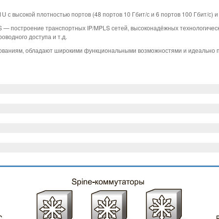
U с высокой плотностью портов (48 портов 10 Гбит/с и 6 портов 100 Гбит/с) и
S — построение транспортных IP/MPLS сетей, высоконадёжных технологичес
оводного доступа и т.д.
ваниям, обладают широкими функциональными возможностями и идеально под