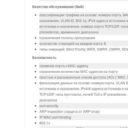
Качество обслуживания (QoS)
классификация трафика на основе: номера порта, MA
назначения, VLAN ID, 802.1p, IPv4‑адреса источника 
источника и назначения, номера порта TCP/UDP, типа п
precedence), временного диапазона
ограничения полосы пропускания
количество очередей на каждом порту: 8
типы очередей: Strict Priority, WRR, SWRR, DWRR, S
Безопасность
привязка порта к МАС-адресу
ограничение количества МАС-адресов на порту
простые и расширенные списки доступа (ACL): MAC, I
фильтрация данных на основе: номера порта, VLAN I
источника и назначения, IPv4/6‑адреса источника и 
TCP/UDP, типа протокола, полей ToS и IP precedence,
диапазона
port security
ARP Inspection (защита от ARP-атак)
IP-MAC-port binding
802.1x