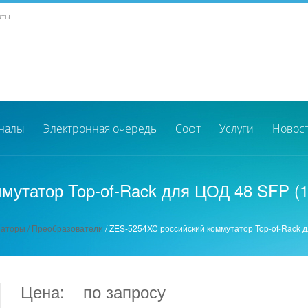
кты
налы
Электронная очередь
Софт
Услуги
Новос
мутатор Top-of-Rack для ЦОД 48 SFP (
аторы / Преобразователи
/
ZES-5254XC российский коммутатор Top-of-Rack д
Цена:
по запросу