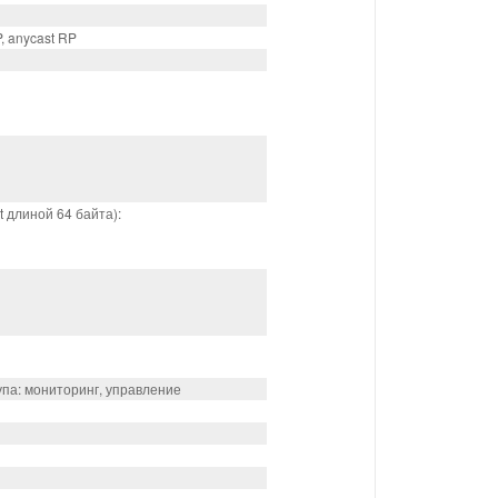
 anycast RP
t длиной 64 байта):
тупа: мониторинг, управление