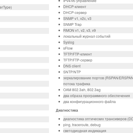
IPv4/v6-управление
DHCP-клиент
erType)
DHCP-сервер
SNMP v1, v2c, v3
SNMP Trap
RMON v1, v2, v3, v9
локальный журнал событий
Syslog
sFlow
TFTP/FTP-клиент
TFTP/FTP-сервер
DNS client
SNTP/NTP
зеркалирование портов (RSPAN/ERSPAN): 
потока трафика
OAM 802.3ah, 802.3ag
два образа программного обеспечения
два конфигурационного файла
Диагностика
диагностика оптических трансиверов (D
ping, traceroute, debug
светодиодная индикация