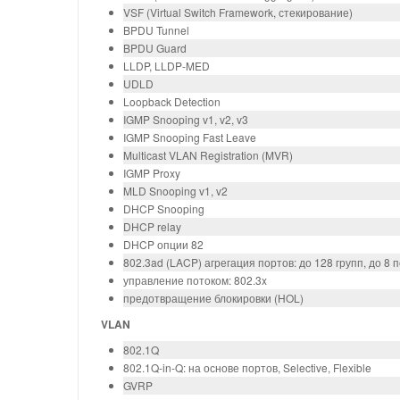
VSF (Virtual Switch Framework, стекирование)
BPDU Tunnel
BPDU Guard
LLDP, LLDP-MED
UDLD
Loopback Detection
IGMP Snooping v1, v2, v3
IGMP Snooping Fast Leave
Multicast VLAN Registration (MVR)
IGMP Proxy
MLD Snooping v1, v2
DHCP Snooping
DHCP relay
DHCP опции 82
802.3ad (LACP) агрегация портов: до 128 групп, до 8 
управление потоком: 802.3x
предотвращение блокировки (HOL)
VLAN
802.1Q
802.1Q-in-Q: на основе портов, Selective, Flexible
GVRP