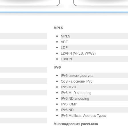
MPLS
MPLS
VRF
LDP
L2VPN (VPLS, VPWS)
L3VPN
IPv6
IPv6 списки доступа
QoS на основе IPv6
IPv6 MVR
IPv6 MLD snooping
IPv6 ND snooping
IPv6 ICMP
IPv6 ND
IPv6 Multicast Address Types
Многоадресная рассылка