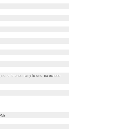
one-to-one, many-to-one, на основе
DM)