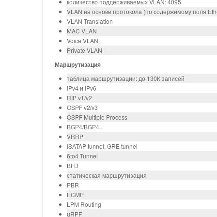
количество поддерживаемых VLAN: 4095
VLAN на основе протокола (по содержимому поля Eth
VLAN Translation
MAC VLAN
Voice VLAN
Private VLAN
Маршрутизация
таблица маршрутизации: до 130К записей
IPv4 и IPv6
RIP v1/v2
OSPF v2/v3
OSPF Multiple Process
BGP4/BGP4+
VRRP
ISATAP tunnel, GRE tunnel
6to4 Tunnel
BFD
статическая маршрутизация
PBR
ECMP
LPM Routing
uRPF