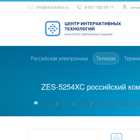
info@cit-solution.ru
8-921-182-08-17
конта
Российская электроника
Телеком
Терми
ZES-5254XC российский ком
Главная
/
Каталог
/
Телеком
/
Коммутаторы / Маршрутиз