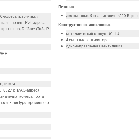
Питание
два сменных блока питания: ~220 В, ре
C-адреса источника и
и назначения, IPv6‑адреса
Конструктивное исполнение
ротокола, DiffServ (ToS, IP
металлический корпус 19", 1U
4 сменных вентилятора
однонаправленная вентиляция
DWRR
P, IP-MAC
D, 802.1p, MAC‑адреса
назначения, номера порта
 поля EtherType, временного