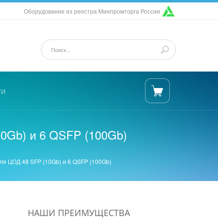
Оборудование из реестра Минпромторга России
ти
10Gb) и 6 QSFP (100Gb)
ля ЦОД 48 SFP (10Gb) и 6 QSFP (100Gb)
НАШИ ПРЕИМУЩЕСТВА