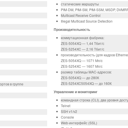
статические маршруты
PIM-DM, PIM-SM, PIM-SSM, MSDP, DVMRP,
Multicast Receive Control
Illegal Multicast Source Detection
Производительность
коммутационная фабрика:
ZES-5054XQ — 1,44 Тбит/с
ZES-5254XC — 2,16 Тбит/с
производительность (для кадров Etherne
ZES-5054XQ — 1071 Мп/c
ZES-5254XC — 1607 Мп/с
размер таблицы MAC-адресов:
ZES-5054XQ — до 280К
ZES-5254XC5054XQ — до 160К
портов в группе
Управление и мониторинг
командная строка (CLI), два уровня дос
Telnet
SSH v1/v2
Console
Web-интерфейс (SSL)