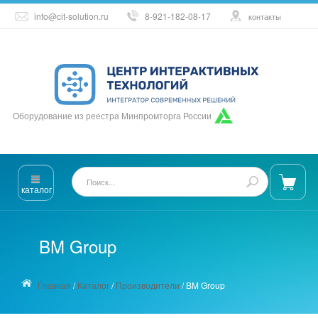
info@cit-solution.ru
8-921-182-08-17
контакты
Оборудование из реестра Минпромторга России
каталог
BM Group
Главная
/
Каталог
/
Производители
/
BM Group