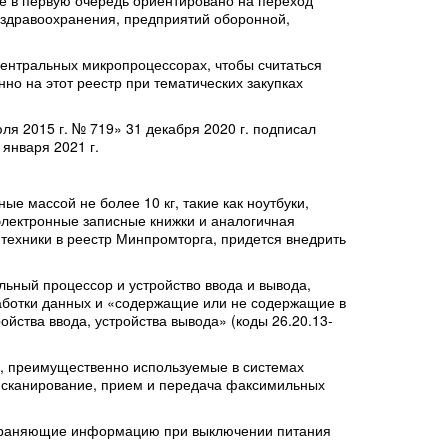
е в первую очередь ориентировано на переход
, здравоохранения, предприятий оборонной,
центральных микропроцессорах, чтобы считаться
о на этот реестр при тематических закупках
я 2015 г. № 719» 31 декабря 2020 г. подписал
января 2021 г.
е массой не более 10 кг, такие как ноутбуки,
лектронные записные книжки и аналогичная
техники в реестр Минпромторга, придется внедрить
ьный процессор и устройство ввода и вывода,
работки данных и «содержащие или не содержащие в
йства ввода, устройства вывода» (коды 26.20.13-
ры, преимущественно используемые в системах
, сканирование, прием и передача факсимильных
сохраняющие информацию при выключении питания