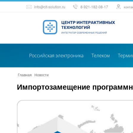
info@cit-solution.ru
8-921-182-08-17
конта
Российская электроника
Телеком
Терми
Главная
/
Новости
/
Импортозамещение программного обеспечения
Импортозамещение программно