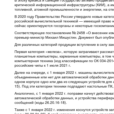
В эпоху кризиса и санкций Государство активно продвиг
критической информационной инфраструктуры (КИИ), а име
топливной, атомной промышленности и энергетики, на от
В 2020 году Правительство России утвердило новые катег
российской вычислительной техникой — имеющей право на
сейчас ориентируются госорганы и некоторые госкомпани
Соответствующее постановление № 2458 «О внесении изме
премьер-министр Михаил Мишустин. Документ был опубли
Для различных категорий продукции вступление в силу за
Первая категория «железа», которую затрагивают рассмат
планшетные компьютеры, карманные компьютеры, в том ч
компьютерная техника (код классификации по ОК 034-2014
российские чипы к 1 июля 2021 г.
Далее на очереди, с 1 января 2022 г. машины вычислите
объединенные или нет для автоматической обработки дан
одном корпусе одно или два из следующих устройств для 
15). Под эти категории техники подпадают настольные ПК,
Аналогично, с 1 января 2022 г. поправки начнут действо
автоматической обработки данных, и устройства перифер
сообщений (коды 26.20.16-18).
Также с 1 января 2022 г. изменения коснутся устройст