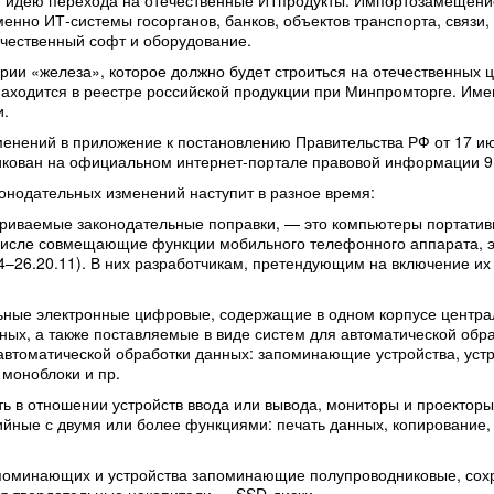
ает идею перехода на отечественные ИТпродукты. Импортозамещени
нно ИТ-системы госорганов, банков, объектов транспорта, связи
ечественный софт и оборудование.
ории «железа», которое должно будет строиться на отечественных 
ходится в реестре российской продукции при Минпромторге. Именн
и.
нений в приложение к постановлению Правительства РФ от 17 июл
кован на официальном интернет-портале правовой информации 9 
конодательных изменений наступит в разное время:
риваемые законодательные поправки, — это компьютеры портативны
исле совмещающие функции мобильного телефонного аппарата, э
–26.20.11). В них разработчикам, претендующим на включение их 
льные электронные цифровые, содержащие в одном корпусе централ
ных, а также поставляемые в виде систем для автоматической об
автоматической обработки данных: запоминающие устройства, устро
 моноблоки и пр.
вать в отношении устройств ввода или вывода, мониторы и проекто
ийные с двумя или более функциями: печать данных, копирование
в запоминающих и устройства запоминающие полупроводниковые, 