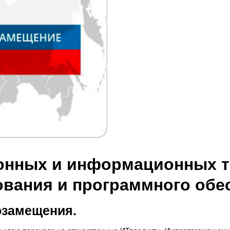
нных и информационных те
ования и программного обе
озамещения.