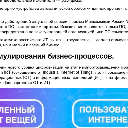
ятся твердотельные накопители — SSD-диски.
категорию «устройства автоматической обработки данных прочие», к
асно действующей актуальной версии Приказа Минкомсвязи России №
кого ПО, считается импортным. Исключением является только ПО,
посредственно по заказу сторонней организацией, или ПО самосто
заказчика российского ИТ-рынка — государства — должен стимулир
, но и малый и средний бизнес.
мулирования бизнес-процессов.
ии нового уровня цифровизации на этапе импортозамещения может
ый IIoT (сокращение от Industrial Internet of Things, т.е. «Промыш
перационных (ОТ) и информационных технологий (ИТ) – платформ, 
е (конвергенция ОT и ИT).