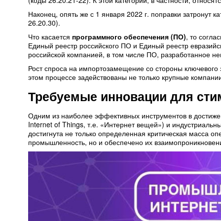
(коды 26.20.21-22). К этой категории, в частности, относ
Наконец, опять же с 1 января 2022 г. поправки затронут 
26.20.30).
Что касается
программного обеспечения (ПО)
, то согл
Единый реестр российского ПО и Единый реестр евразийс
российской компанией, в том числе ПО, разработанное не
Рост спроса на импортозамещение со стороны ключевого 
этом процессе задействованы не только крупные компании
Требуемые инновации для сти
Одним из наиболее эффективных инструментов в достижен
Internet of Things, т.е. «Интернет вещей») и индустриальн
достигнута не только определенная критическая масса о
промышленность, но и обеспечено их взаимопроникновени