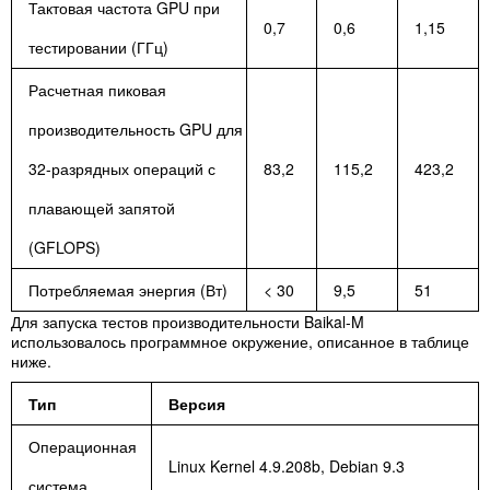
Тактовая частота GPU при
0,7
0,6
1,15
тестировании (ГГц)
Расчетная пиковая
производительность GPU для
32-разрядных операций с
83,2
115,2
423,2
плавающей запятой
(GFLOPS)
Потребляемая энергия (Вт)
< 30
9,5
51
Для запуска тестов производительности Baikal-M
использовалось программное окружение, описанное в таблице
ниже.
Тип
Версия
Операционная
Linux Kernel 4.9.208b, Debian 9.3
система