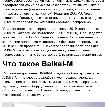
процессоров российскими компаниями вызывала хайп, который
подогревался двумя армиями «экспертов» - теми, кто хейтил
производителей («ну-не-могут-они»), и теми, кто их защищал
(«надо-же-с-чего-то-начинать»). Редакция ZOOM.CNews
решила добавить дров в этот огонь и протестировали процессор
Baikal-M от российской компании «Байкал Электроникс».
У нас на тесте – анонсированный осенью 2019 года процессор
Baikal-M (каталожное наименование BE-M1000). Производитель
заявляет, что Baikal-M обладает сравнимой с современными
западными аналогами мощностью и функциональностью, что
мы и решили проверить. В качестве спарринг-партнеров для
Baikal-M были выбраны выпускаемые в данный момент
процессоры от Intel с более-менее близкими характеристиками.
Что такое Baikal-M
Система на кристалле Baikal-M создана на базе архитектуры
ARMv8-A и, по словам разработчиков, предназначена для
применения в персональных компьютерах, микросерверах,
мультимедийном оборудовании, сетевых коммуникациях, в
объектах промышленной автоматизации, управления и
инженерной инфраструктуры.