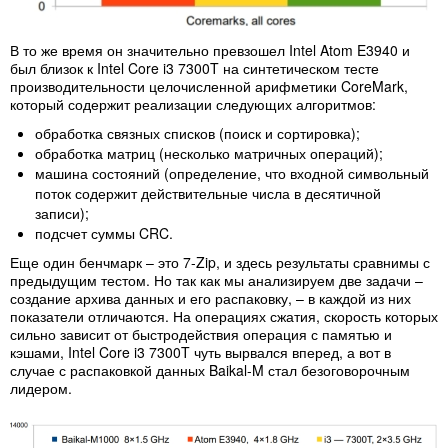
В то же время он значительно превзошел Intel Atom E3940 и
был близок к Intel Core i3 7300T на синтетическом тесте
производительности целочисленной арифметики CoreMark,
который содержит реализации следующих алгоритмов:
обработка связных списков (поиск и сортировка);
обработка матриц (несколько матричных операций);
машина состояний (определение, что входной символьный
поток содержит действительные числа в десятичной
записи);
подсчет суммы CRC.
Еще один бенчмарк – это 7-Zip, и здесь результаты сравнимы с
предыдущим тестом. Но так как мы анализируем две задачи –
создание архива данных и его распаковку, – в каждой из них
показатели отличаются. На операциях сжатия, скорость которых
сильно зависит от быстродействия операция с памятью и
кэшами, Intel Core i3 7300T чуть вырвался вперед, а вот в
случае с распаковкой данных Baikal-M стал безоговорочным
лидером.