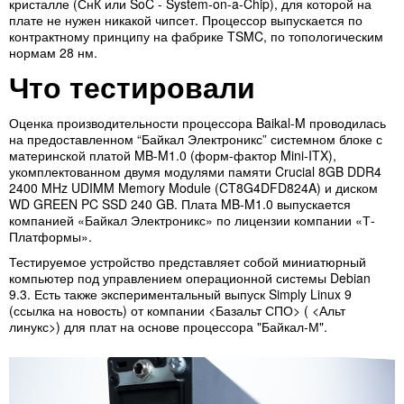
кристалле (СнК или SoC - System-on-a-Chip), для которой на
плате не нужен никакой чипсет. Процессор выпускается по
контрактному принципу на фабрике TSMC, по топологическим
нормам 28 нм.
Что тестировали
Оценка производительности процессора Baikal-M проводилась
на предоставленном “Байкал Электроникс” системном блоке с
материнской платой MB-M1.0 (форм-фактор Mini-ITX),
укомплектованном двумя модулями памяти Crucial 8GB DDR4
2400 MHz UDIMM Memory Module (CT8G4DFD824A) и диском
WD GREEN PC SSD 240 GB. Плата MB-M1.0 выпускается
компанией «Байкал Электроникс» по лицензии компании «Т-
Платформы».
Тестируемое устройство представляет собой миниатюрный
компьютер под управлением операционной системы Debian
9.3. Есть также экспериментальный выпуск Simply Linux 9
(ссылка на новость) от компании <Базальт СПО> ( <Альт
линукс>) для плат на основе процессора "Байкал-М".