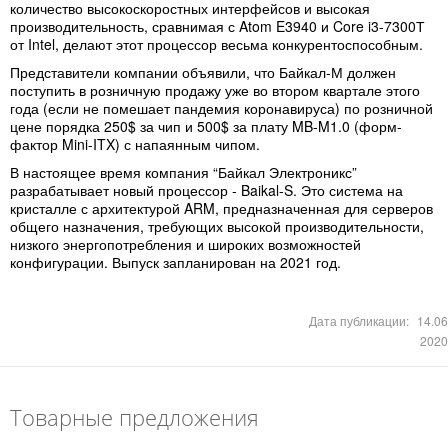
количество высокоскоростных интерфейсов и высокая
производительность, сравнимая с Atom E3940 и Core i3-7300Т
от Intel, делают этот процессор весьма конкурентоспособным.
Представители компании объявили, что Байкал-М должен
поступить в розничную продажу уже во втором квартале этого
года (если не помешает пандемия коронавируса) по розничной
цене порядка 250$ за чип и 500$ за плату MB-M1.0 (форм-
фактор Mini-ITX) с напаянным чипом.
В настоящее время компания “Байкал Электроникс”
разрабатывает новый процессор - Baikal-S. Это система на
кристалле с архитектурой ARM, предназначенная для серверов
общего назначения, требующих высокой производительности,
низкого энергопотребления и широких возможностей
конфигурации. Выпуск запланирован на 2021 год.
Дата публикации:
14.06
2020
Товарные предложения