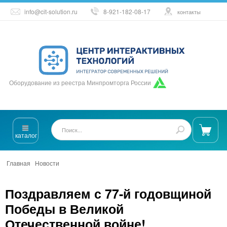
info@cit-solution.ru
8-921-182-08-17
контакты
Оборудование из реестра Минпромторга России
каталог
Главная
/
Новости
/
Поздравляем с 77-й годовщиной Победы в
еликой Отечественной войне!
Поздравляем с 77-й годовщиной
Победы в Великой
Отечественной войне!