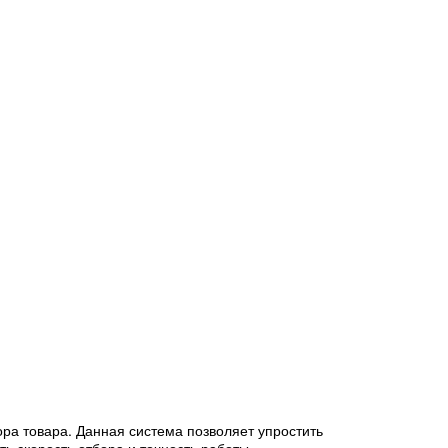
ра товара. Данная система позволяет упростить
ь скорость отбора и точность работы.