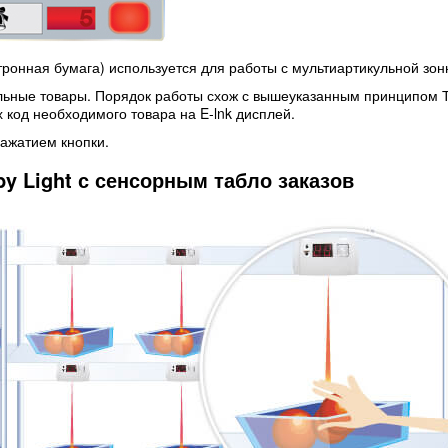
тронная бумага) используется для работы с мультиартикульной зон
льные товары. Порядок работы схож с вышеуказанным принципом То
х код необходимого товара на E-lnk дисплей.
ажатием кнопки.
by Light с сенсорным табло заказов