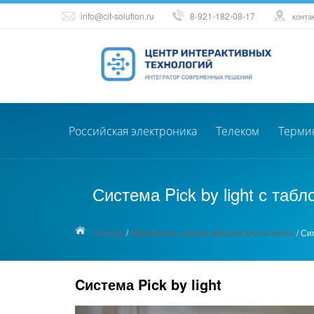
info@cit-solution.ru
8-921-182-08-17
конта
Российская электроника
Телеком
Терми
Система Pick by light с табл
Главная
/
Решения по автоматизации для бизнеса
/
Сис
Cистема Pick by light