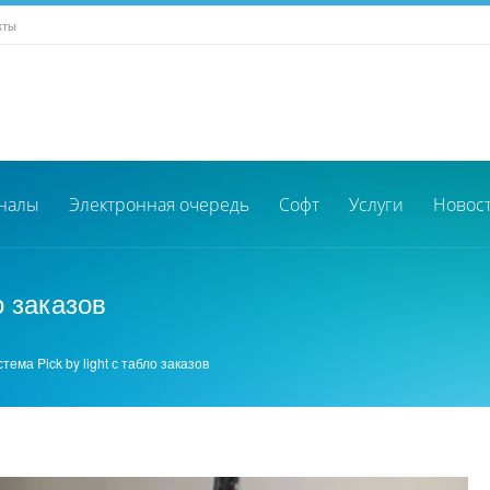
кты
налы
Электронная очередь
Софт
Услуги
Новос
о заказов
тема Pick by light с табло заказов