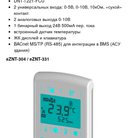
DNT-T221-FCU
2 универсальных входа: 0-5В, 0-10В, 10кОм, «сухой»
контакт
2 аналоговых выхода 0-10В
1 бинарный выход 24В 500мА пер. тока
встроенный датчик температуры
ЖК дисплей и клавиатура
BACnet MS/TP (RS-485) для интеграции в BMS (АСУ
здания)
eZNT-304 / eZNT-331