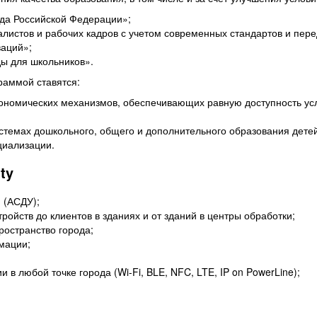
да Российской Федерации»;
истов и рабочих кадров с учетом современных стандартов и пере
ваций»;
ы для школьников».
раммой ставятся:
ономических механизмов, обеспечивающих равную доступность усл
стемах дошкольного, общего и дополнительного образования дете
циализации.
ty
 (АСДУ);
ройств до клиентов в зданиях и от зданий в центры обработки;
ространство города;
мации;
в любой точке города (Wi-Fi, BLE, NFC, LTE, IP on PowerLine);