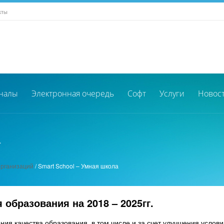
кты
налы
Электронная очередь
Софт
Услуги
Новос
а
организаций
/
Smart School – Умная школа
образования на 2018 – 2025гг.
 качества образования, в том числе и за счет улучшения услови