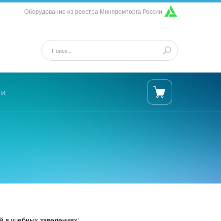
Оборудование из реестра Минпромторга России
ти
й в учебных заведениях: