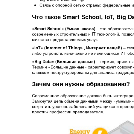
Связь с опорной сетью страны: федеральные 
Что такое Smart School, IoT, Big D
«Smart School» (Умная школа)
– это образовател
современных строительных и IT технологий, позв
качество предоставляемых услуг.
«IoT» (Internet of Things , Интернет вещей)
– тех
либо устройств, изначально не являющихся ИТ обор
«Big Data» (Большие данные)
– термин, приняты
Термин «Большие данные» характеризует совокуп
слишком неструктурированы для анализа традици
Зачем они нужны образованию?
Современное образование должно быть интегрирова
Замкнутая цепь обмена данными между «умными» у
сократить уровень заболеваний учащихся и препод
престиж профессии преподавателя.