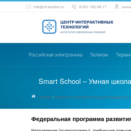
info@cit-solution.ru
8-921-182-08-17
конта
Российская электроника
Телеком
Терми
Smart School – Умная школ
Главная
/
Решения по автоматизации для бюджетных 
Федеральная программа развития 
Направления (подпрограммы), требующие повышения