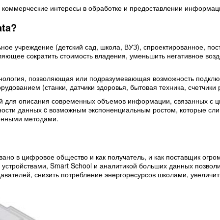
и коммерческие интересы в обработке и предоставлении информац
ata?
ьное учреждение (детский сад, школа, ВУЗ), спроектированное, по
оляющее сократить стоимость владения, уменьшить негативное воз
нология, позволяющая или подразумевающая возможность подключ
удованием (станки, датчики здоровья, бытовая техника, счетчики 
й для описания современных объемов информации, связанных с 
ности данных c возможным экспоненциальным ростом, которые сл
онными методами.
но в цифровое общество и как получатель, и как поставщик огром
стройствами, Smart School и аналитикой больших данных позвол
авателей, снизить потребление энергоресурсов школами, увеличит