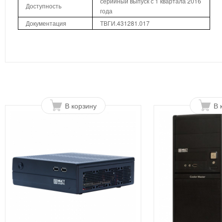
серийный выпуск с 1 квартала 2016
Доступность
года
Документация
ТВГИ.431281.017
В корзину
В 