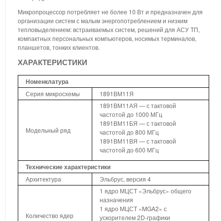
Микропроцессор потребляет не более 10 Вт и предназначен для
организации систем с малым энергопотреблением и низким
тепловыделением: встраиваемых систем, решений для АСУ ТП,
компактных персональных компьютеров, носимых терминалов,
планшетов, тонких клиентов.
ХАРАКТЕРИСТИКИ
Номенклатура
Серия микросхемы
1891ВМ11Я
1891ВМ11АЯ — с тактовой
частотой до 1000 МГц
1891ВМ11БЯ — с тактовой
Модельный ряд
частотой до 800 МГц
1891ВМ11ВЯ — с тактовой
частотой до 600 МГц
Технические характеристики
Архитектура
Эльбрус, версия 4
1 ядро МЦСТ «Эльбрус» общего
назначения
1 ядро МЦСТ «MGA2» с
Количество ядер
ускорителем 2D-графики