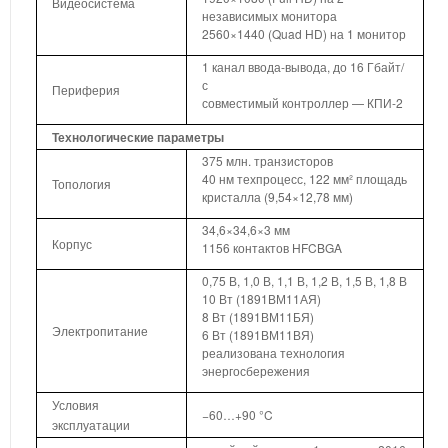
Видеосистема
независимых монитора
2560×1440 (Quad HD) на 1 монитор
1 канал ввода-вывода, до 16 Гбайт/
с
Периферия
совместимый контроллер — КПИ-2
Технологические параметры
375 млн. транзисторов
40 нм техпроцесс, 122 мм² площадь
Топология
кристалла (9,54×12,78 мм)
34,6×34,6×3 мм
Корпус
1156 контактов HFCBGA
0,75 В, 1,0 В, 1,1 В, 1,2 В, 1,5 В, 1,8 В
10 Вт (1891ВМ11АЯ)
8 Вт (1891ВМ11БЯ)
Электропитание
6 Вт (1891ВМ11ВЯ)
реализована технология
энергосбережения
Условия
−60…+90 °C
эксплуатации