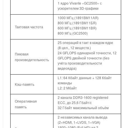
1 ядро Vivante «GC2500» с
ускорителем 3D-графики
1000 МГц (1891ВМ11АЯ)
800 МГц (1891ВМ11БЯ)
Тактовая частота
600 МГц (1891ВМ11ВЯ)
800 МГц (GC2500)
25 операций в такт в каждом ядре
(8 цел., 12 веществ.)
24 GFLOPS одинарной точности, 12
Пиковая
GFLOPS двойной точности (без
производительность
учёта производительности
видеоядра)
L1: 64 Кбайт данные + 128 Кбайт
команды
Кэш-память
L2: 2 Мбайт
2 канала DDR3-1600 registered
Оперативная
ECC, до 25,6 Гбайт/с
память
32 Гбайт максимальный объём
2 независимых канала вывода
(2×HDMI, 1×LVDS, 1×VGA)
1920×1080 (Full HD) на 2