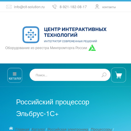
info@cit-solution.ru
8-921-182-08-17
контакты
Оборудование из реестра Минпромторга России
каталог
Российский процессор
Эльбрус-1С+
Главная
/
Каталог
/
Российская электроника
/
Процессоры
/