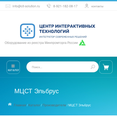
info@cit-solution.ru
8-921-182-08-17
контакты
Оборудование из реестра Минпромторга России
каталог
МЦСТ Эльбрус
Главная
/
Каталог
/
Производители
/
МЦСТ Эльбрус