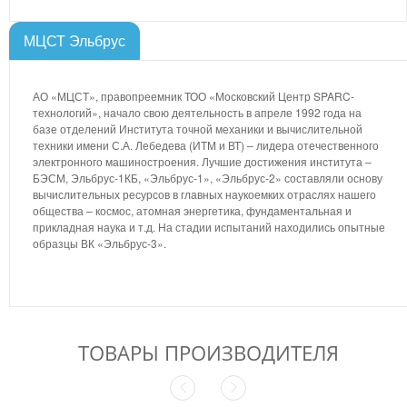
МЦСТ Эльбрус
АО «МЦСТ», правопреемник ТОО «Московский Центр SPARC-
технологий», начало свою деятельность в апреле 1992 года на
базе отделений Института точной механики и вычислительной
техники имени С.А. Лебедева (ИТМ и ВТ) – лидера отечественного
электронного машиностроения. Лучшие достижения института –
БЭСМ, Эльбрус-1КБ, «Эльбрус-1», «Эльбрус-2» составляли основу
вычислительных ресурсов в главных наукоемких отраслях нашего
общества – космос, атомная энергетика, фундаментальная и
прикладная наука и т.д. На стадии испытаний находились опытные
образцы ВК «Эльбрус-3».
ТОВАРЫ ПРОИЗВОДИТЕЛЯ