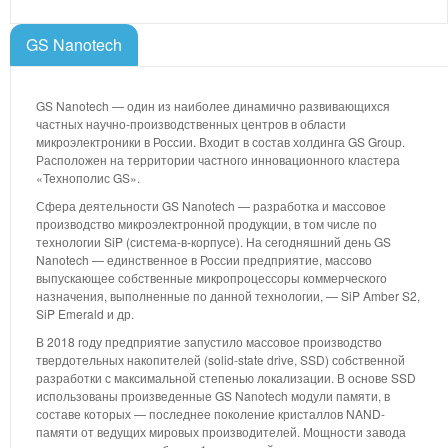
GS Nanotech
GS Nanotech — один из наиболее динамично развивающихся
частных научно-производственных центров в области
микроэлектроники в России. Входит в состав холдинга GS Group.
Расположен на территории частного инновационного кластера
«Технополис GS».
Сфера деятельности GS Nanotech — разработка и массовое
производство микроэлектронной продукции, в том числе по
технологии SiP (система-в-корпусе). На сегодняшний день GS
Nanotech — единственное в России предприятие, массово
выпускающее собственные микропроцессоры коммерческого
назначения, выполненные по данной технологии, — SiP Amber S2,
SiP Emerald и др.
В 2018 году предприятие запустило массовое производство
твердотельных накопителей (solid-state drive, SSD) собственной
разработки с максимальной степенью локализации. В основе SSD
использованы произведенные GS Nanotech модули памяти, в
составе которых — последнее поколение кристаллов NAND-
памяти от ведущих мировых производителей. Мощности завода