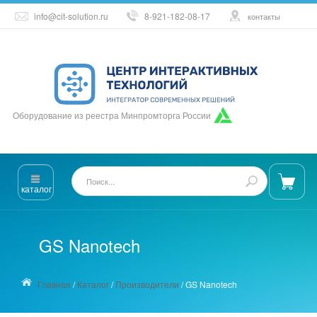
info@cit-solution.ru
8-921-182-08-17
контакты
Оборудование из реестра Минпромторга России
каталог
GS Nanotech
Главная
/
Каталог
/
Производители
/
GS Nanotech