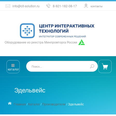
info@cit-solution.ru
8-921-182-08-17
контакты
Оборудование из реестра Минпромторга России
каталог
Эдельвейс
Главная
/
Каталог
/
Производители
/
Эдельвейс